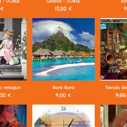
ápida
Vista rápida
Vist
s - DOBLE
Globos - DOBLE
Bi
o
Precio
P
 €
12,00 €
9
ápida
Vista rápida
Vist
o retoque
Bora Bora
Tienda de
recio de oferta
Precio
Prec
,20 €
9,00 €
9,00