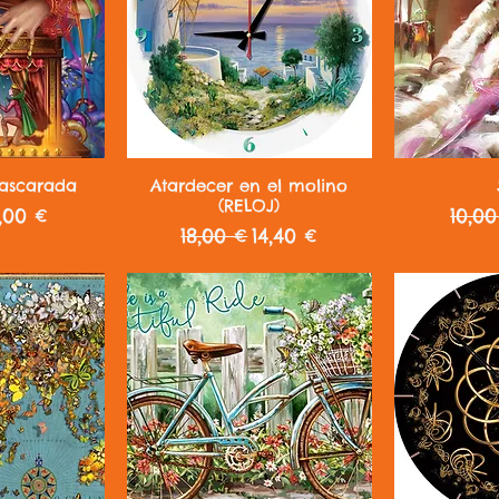
ápida
Vista rápida
Vist
mascarada
Atardecer en el molino
(RELOJ)
recio de oferta
Prec
,00 €
10,00
Precio
Precio de oferta
18,00 €
14,40 €