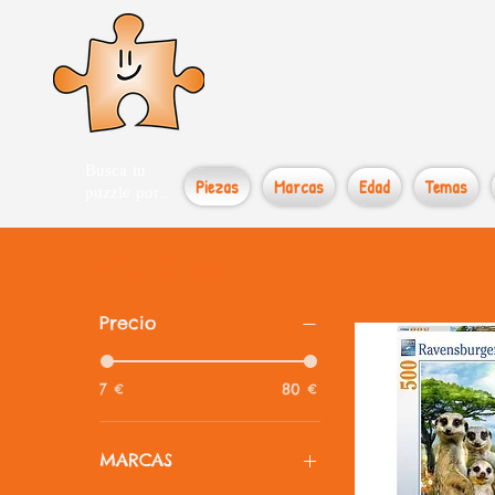
el loco
Busca tu
Piezas
Marcas
Edad
Temas
puzzle por...
Filtrar por
Precio
7 €
80 €
MARCAS