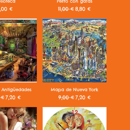
a rápida
Vista rápida
blioteca
Perro con gafas
recio
Precio
Precio de oferta
,00 €
11,00 €
8,80 €
a rápida
Vista rápida
 Antigüedades
Mapa de Nueva York
io
Precio de oferta
Precio
Precio de oferta
 €
7,20 €
9,00 €
7,20 €