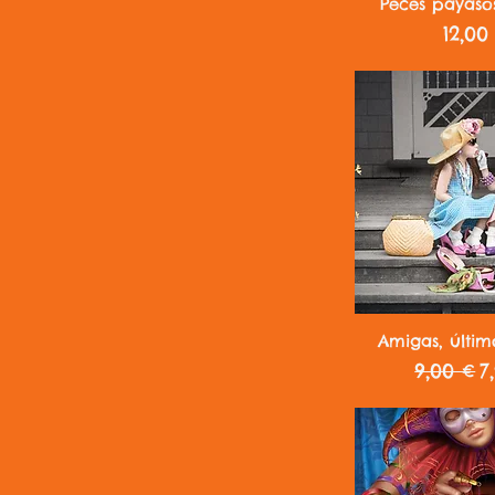
Vista r
Peces payaso
Preci
12,00
Vista r
Amigas, últim
Precio
P
9,00 €
7