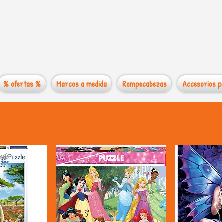
 mundo de los
% ofertas %
Marcos a medida
Rompecabezas
Accesorios p