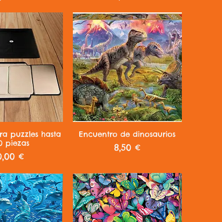
a rápida
Vista rápida
a puzzles hasta
Encuentro de dinosaurios
0 piezas
Precio
8,50 €
recio
0,00 €