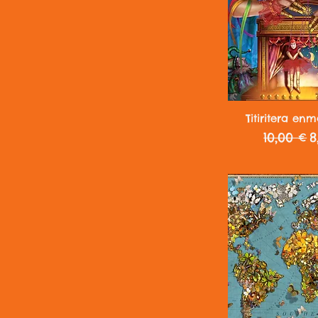
Vista r
Titiritera en
Precio
P
10,00 €
8