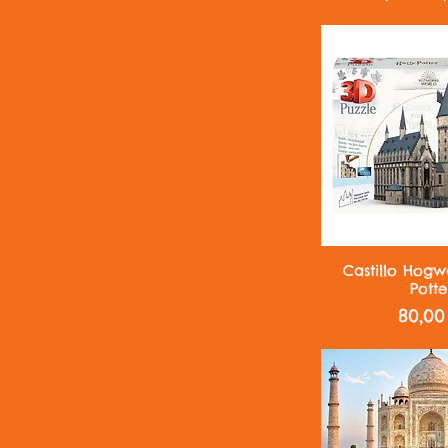
Vista r
Castillo Hogw
Potte
Preci
80,00