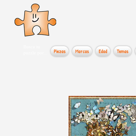
el loco
Busca tu
Piezas
Marcas
Edad
Temas
puzzle por...