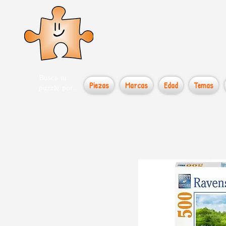
el loco
Busca tu
Piezas
Marcas
Edad
Temas
puzzle por...