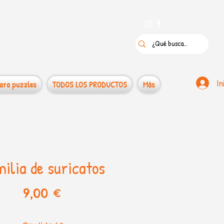
 puzzles
In
ara puzzles
TODOS LOS PRODUCTOS
Más
ilia de suricatos
Precio
9,00 €