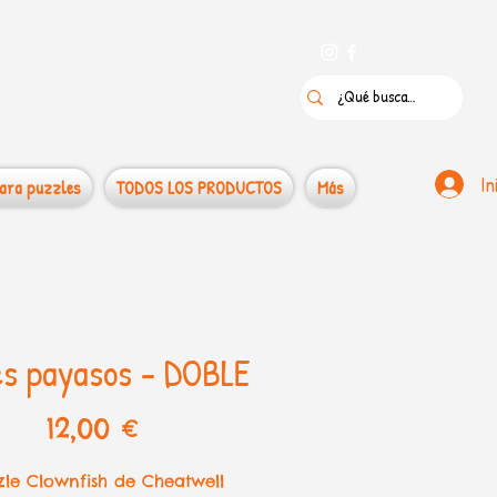
 puzzles
In
ara puzzles
TODOS LOS PRODUCTOS
Más
s payasos - DOBLE
Precio
12,00 €
zle Clownfish de Cheatwell