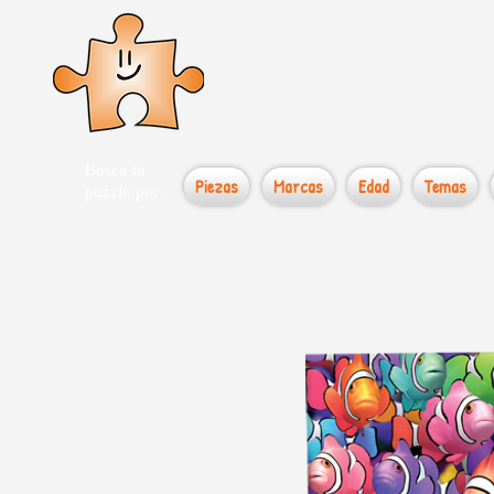
el loco
Busca tu
Piezas
Marcas
Edad
Temas
puzzle por...