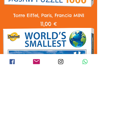
Torre Eiffel, Paris, Francia MINI
Precio
11,00 €
Palacio de Buckingham, Londres MINI
Precio
11,00 €