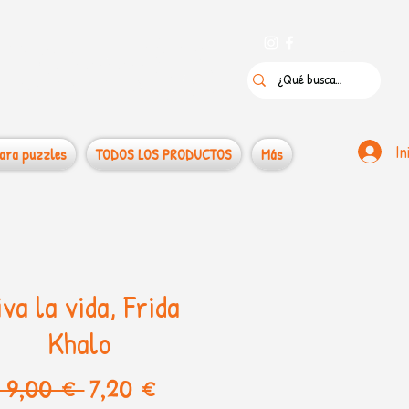
 puzzles
In
ara puzzles
TODOS LOS PRODUCTOS
Más
va la vida, Frida
Khalo
Precio
Precio
 9,00 € 
7,20 €