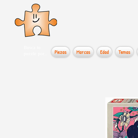
el loco
Busca tu
Piezas
Marcas
Edad
Temas
puzzle por...