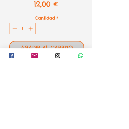
Precio
12,00 €
Cantidad
*
AÑADIR AL CARRITO
Vista desde el espacio de
Ravensburger
1000 piezas - 70 x 50 cm
el loco mundo de los puzzles
Formas de pago
Aviso legal
Envíos o recogida
Condiciones de venta y devoluciones
Política de Privacidad
Política de Cookies