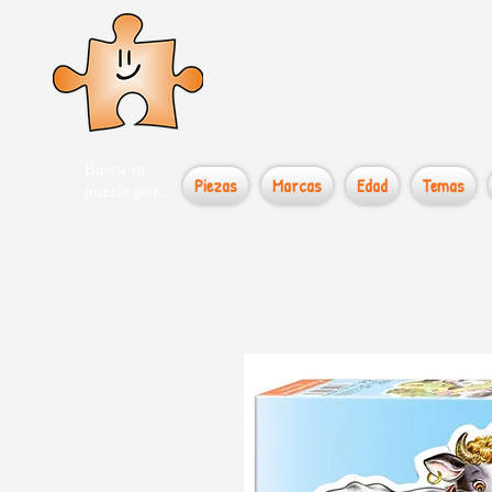
el loco
Busca tu
Piezas
Marcas
Edad
Temas
puzzle por...