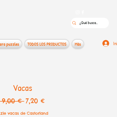
 puzzles
In
ara puzzles
TODOS LOS PRODUCTOS
Más
Vacas
Precio
Precio
 9,00 € 
7,20 €
de
zzle vacas de Castorland
oferta