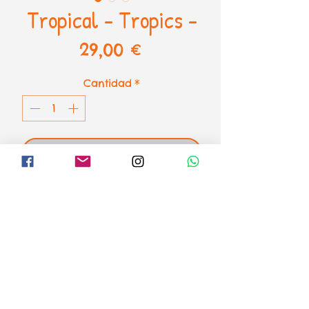
Tropical - Tropics -
Precio
29,00 €
Cantidad
*
AÑADIR AL CARRITO
Puzzle Tropics de Four Point
Puzzles
1000 piezas - 50,80 x 68,60 cm
el loco mundo de los puzzles
Formas de pago
Aviso legal
Envíos o recogida