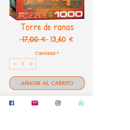
Torre de ranas
Precio
Precio
 17,00 € 
13,60 €
de
Cantidad
*
oferta
AÑADIR AL CARRITO
Puzzle Torre de ranas de
Eurographics
1000 piezas SMART CUT - 48 x
68 cm