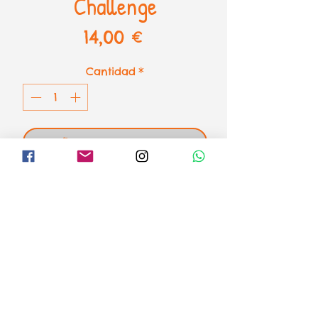
Challenge
Precio
14,00 €
Cantidad
*
AÑADIR AL CARRITO
Puzzle Super Mario Challenge de
Ravensburger
1000 piezas - 70 x 50 cm
el loco mundo de los puzzles
Formas de pago
Aviso legal
Envíos o recogida
Condiciones de venta y devoluciones