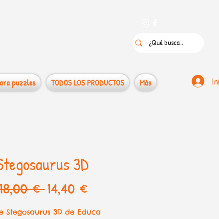
 puzzles
In
ara puzzles
TODOS LOS PRODUCTOS
Más
Stegosaurus 3D
Precio
Precio
18,00 € 
14,40 €
de
le Stegosaurus 3D de Educa
oferta