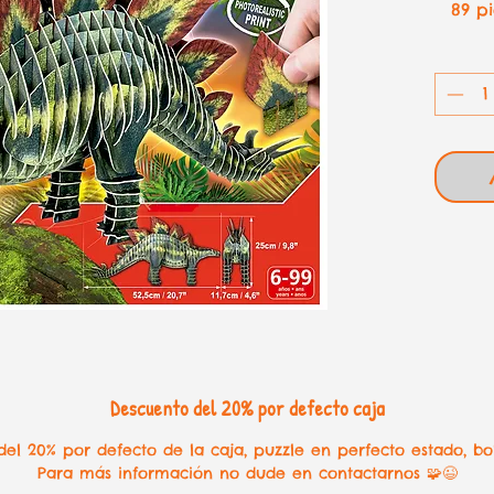
89 pi
Descuento del 20% por defecto caja
el 20% por defecto de la caja, puzzle en perfecto estado, bo
Para más información no dude en contactarnos 🧩😉