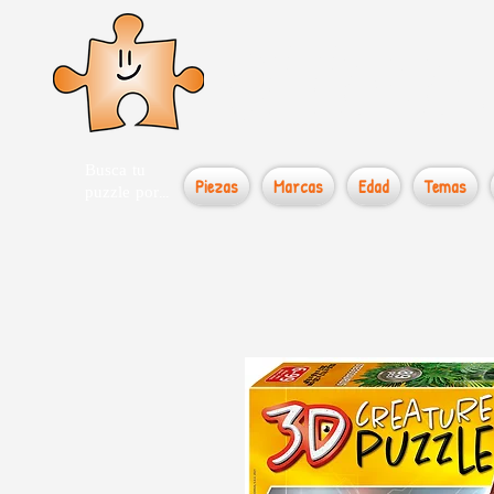
el loco
Busca tu
Piezas
Marcas
Edad
Temas
puzzle por...