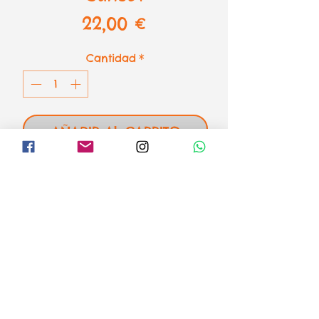
Precio
22,00 €
Cantidad
*
AÑADIR AL CARRITO
Puzzle Romero Britto - Sunset de
Bluebird
2000 piezas - 98 x 69 cm
el loco mundo de los puzzles
Formas de pago
Aviso legal
Envíos o recogida
Condiciones de venta y devoluciones
Política de Privacidad
Política de Cookies