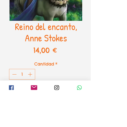
Reino del encanto,
Anne Stokes
Precio
14,00 €
Cantidad
*
AÑADIR AL CARRITO
Puzzle Realm of Enchantment, 
Anne Stokes de Bluebird   

1500 piezas - 68 x 48 cm