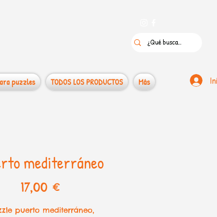
 puzzles
In
ara puzzles
TODOS LOS PRODUCTOS
Más
rto mediterráneo
Precio
17,00 €
zzle puerto mediterráneo,