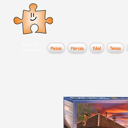
el loco
Busca tu
Piezas
Marcas
Edad
Temas
puzzle por...