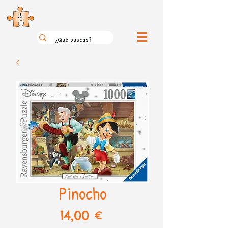
el loco mundo de los puzzles
Pinocho
Precio
14,00 €