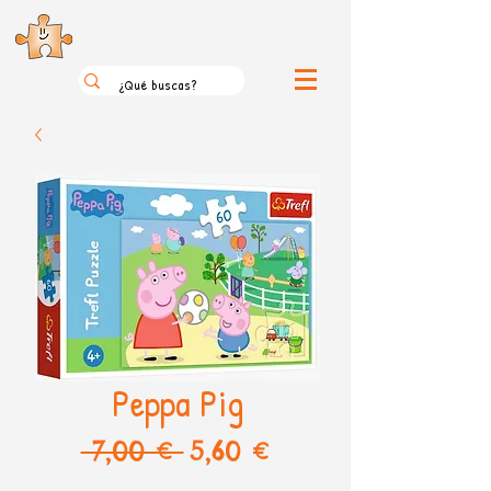
el loco mundo de los puzzles
Peppa Pig
Precio
Precio
 7,00 € 
5,60 €
de