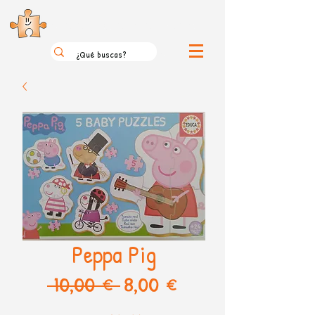
el loco mundo de los puzzles
Peppa Pig
Precio
Precio
 10,00 € 
8,00 €
de