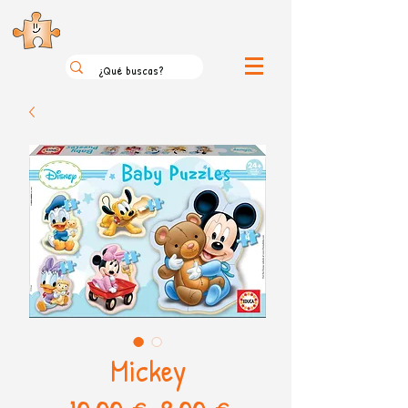
el loco mundo de los puzzles
Mickey