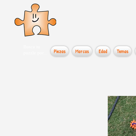
el loco
Busca tu
Piezas
Marcas
Edad
Temas
puzzle por...