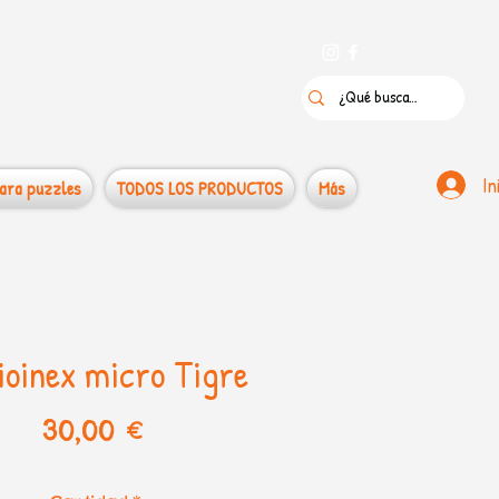
 puzzles
In
ara puzzles
TODOS LOS PRODUCTOS
Más
ioinex micro Tigre
Precio
30,00 €