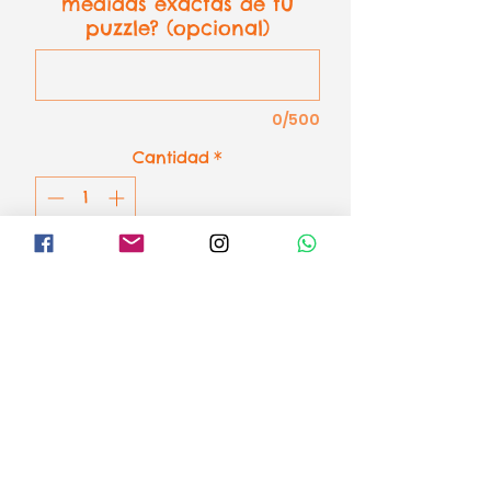
medidas exactas de tu
puzzle? (opcional)
0/500
Cantidad
*
AÑADIR AL CARRITO
Incluye marco, tablón de madera
y plexiglas (con una cara mate y
otra brillo)
¿Necesitas otro color o tamaño?