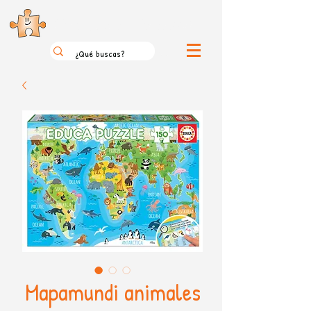
el loco mundo de los puzzles
Mapamundi animales