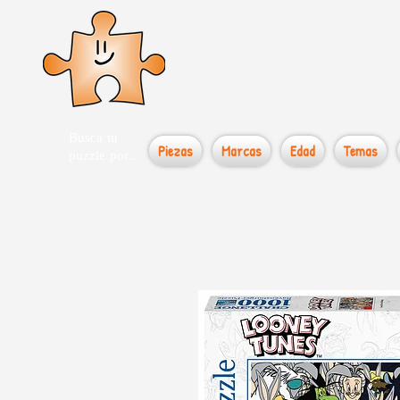
el loco
Busca tu
Piezas
Marcas
Edad
Temas
puzzle por...