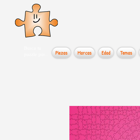
el loco
Busca tu
Piezas
Marcas
Edad
Temas
puzzle por...