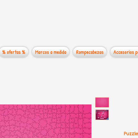
 mundo de los
% ofertas %
Marcos a medida
Rompecabezas
Accesorios p
Puzzl