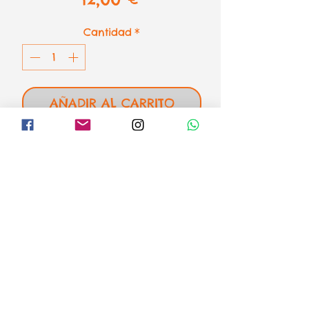
Cantidad
*
AÑADIR AL CARRITO
El maravilloso mundo de Disney
de Educa
1000 piezas - 68 x 48 cm
el loco mundo de los puzzles
Formas de pago
Aviso legal
Envíos o recogida
Condiciones de venta y devoluciones
Política de Privacidad
Política de Cookies