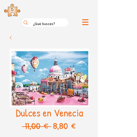
el loco mundo de los puzzles
Dulces en Venecia
Precio
Precio
 11,00 € 
8,80 €
de