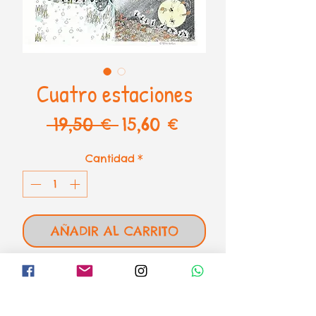
Cuatro estaciones
Precio
Precio
 19,50 € 
15,60 €
de
Cantidad
*
oferta
AÑADIR AL CARRITO
Cuatro estaciones de Fabio
Vettori
1080 piezas - 48,5 x 68,5 cm