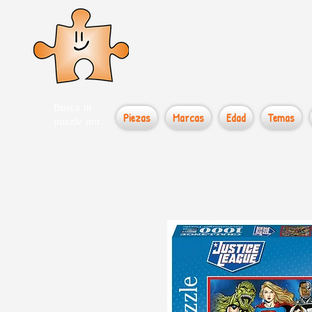
el loco
Busca tu
Piezas
Marcas
Edad
Temas
puzzle por...