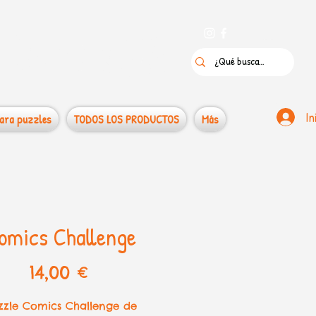
 puzzles
In
ara puzzles
TODOS LOS PRODUCTOS
Más
omics Challenge
Precio
14,00 €
zzle Comics Challenge de