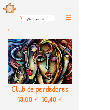
el loco mundo de los puzzles
Club de perdedores
Precio
Precio
 13,00 € 
10,40 €
de