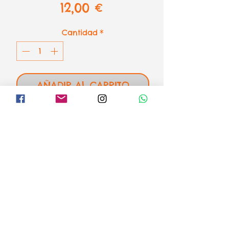
Precio
12,00 €
Cantidad
*
AÑADIR AL CARRITO
Calas de Cassis, Marsella de
Ravensburger
1000 piezas - 70 x 50 cm
el loco mundo de los puzzles
Formas de pago
Aviso legal
Envíos o recogida
Condiciones de venta y devoluciones
Política de Privacidad
Política de Cookies