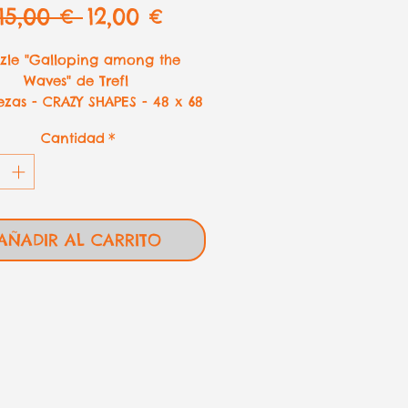
Precio
Precio
15,00 € 
12,00 €
de
zle "Galloping among the
oferta
Waves" de Trefl
ezas - CRAZY SHAPES - 48 x 68
cm
Cantidad
*
AÑADIR AL CARRITO