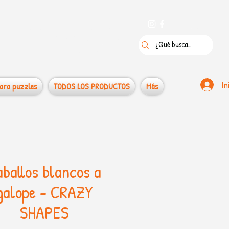
 puzzles
In
ara puzzles
TODOS LOS PRODUCTOS
Más
ballos blancos a
galope - CRAZY
SHAPES