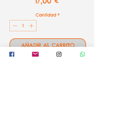
Precio
17,00 €
Cantidad
*
AÑADIR AL CARRITO
Puzzle antiguo mapa del
mundo de Eurographics
1000 piezas SMART CUT - 48,90 x
67,31 cm
el loco mundo de los puzzles
Formas de pago
Aviso legal
Envíos o recogida
Condiciones de venta y devoluciones
Política de Privacidad
Política de Cookies