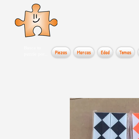
el loco
Busca tu
Piezas
Marcas
Edad
Temas
puzzle por...