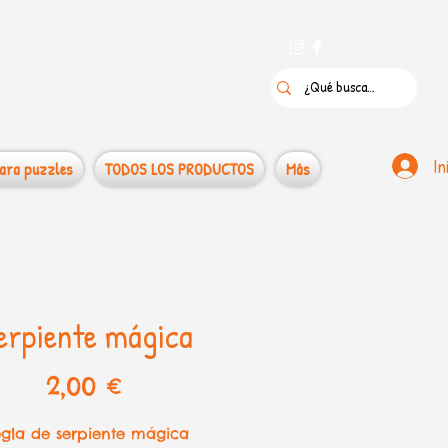
 puzzles
In
ara puzzles
TODOS LOS PRODUCTOS
Más
erpiente mágica
Precio
2,00 €
gla de serpiente mágica