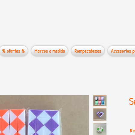
 mundo de los
% ofertas %
Marcos a medida
Rompecabezas
Accesorios p
S
Re