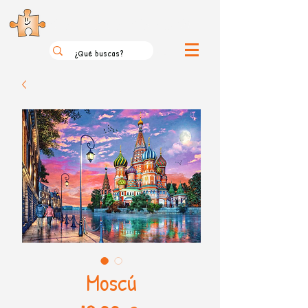
el loco mundo de los puzzles
Moscú