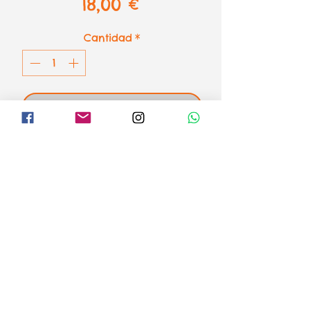
Precio
18,00 €
Cantidad
*
AÑADIR AL CARRITO
Puzzle Moscú de Ravensburger
1500 piezas - 80 x 60 cm
el loco mundo de los puzzles
Formas de pago
Aviso legal
Envíos o recogida
Condiciones de venta y devoluciones
Política de Privacidad
Política de Cookies