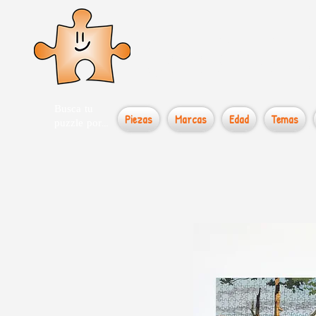
el loco
Busca tu
Piezas
Marcas
Edad
Temas
puzzle por...