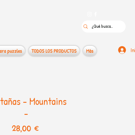
 puzzles
In
ara puzzles
TODOS LOS PRODUCTOS
Más
tañas - Mountains
-
Precio
28,00 €