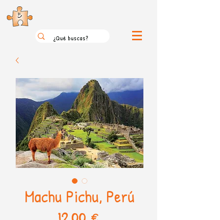
el loco mundo de los puzzles
Machu Pichu, Perú
Precio
12,00 €