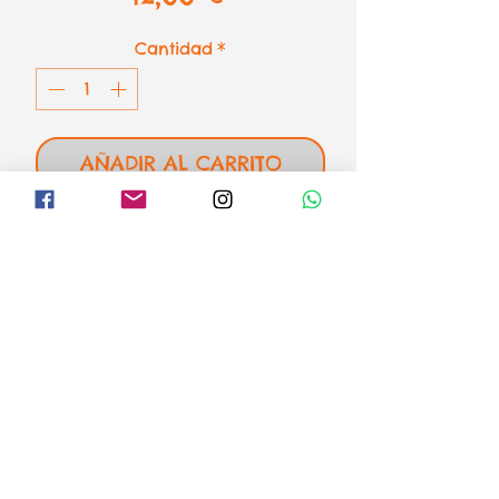
Cantidad
*
AÑADIR AL CARRITO
Puzzle Machu Pichu, Perú de
Educa
1000 piezas - 68 x 48 cm
el loco mundo de los puzzles
Formas de pago
Aviso legal
Envíos o recogida
Condiciones de venta y devoluciones
Política de Privacidad
Política de Cookies