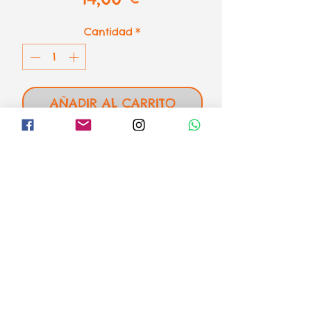
Cantidad
*
AÑADIR AL CARRITO
Puzzle el rey león de
Ravensburger
1000 piezas - 70 x 50 cm
el loco mundo de los puzzles
Formas de pago
Aviso legal
Envíos o recogida
Condiciones de venta y devoluciones
Política de Privacidad
Política de Cookies