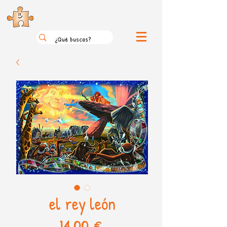
el loco mundo de los puzzles
el rey león
Precio
14,00 €